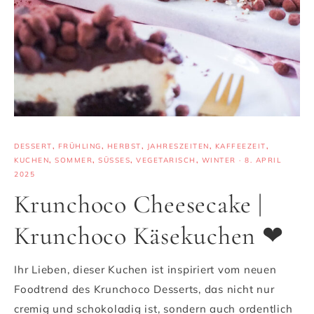
DESSERT
,
FRÜHLING
,
HERBST
,
JAHRESZEITEN
,
KAFFEEZEIT
,
KUCHEN
,
SOMMER
,
SÜSSES
,
VEGETARISCH
,
WINTER
·
8. APRIL
2025
Krunchoco Cheesecake |
Krunchoco Käsekuchen ❤
Ihr Lieben, dieser Kuchen ist inspiriert vom neuen
Foodtrend des Krunchoco Desserts, das nicht nur
cremig und schokoladig ist, sondern auch ordentlich