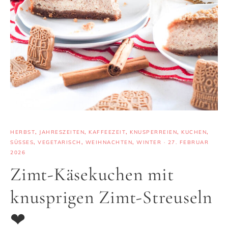
HERBST
,
JAHRESZEITEN
,
KAFFEEZEIT
,
KNUSPERREIEN
,
KUCHEN
,
SÜSSES
,
VEGETARISCH
,
WEIHNACHTEN
,
WINTER
·
27. FEBRUAR
2026
Zimt-Käsekuchen mit
knusprigen Zimt-Streuseln
❤