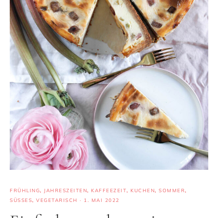
FRÜHLING
,
JAHRESZEITEN
,
KAFFEEZEIT
,
KUCHEN
,
SOMMER
,
SÜSSES
,
VEGETARISCH
·
1. MAI 2022