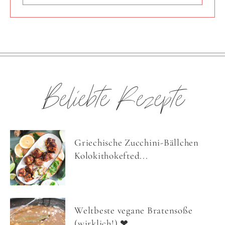
Beliebte Rezepte
Griechische Zucchini-Bällchen
Kolokithokefted...
Weltbeste vegane Bratensoße
(wirklich!) ❤