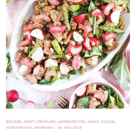
BEILAGE
,
BROT
,
FRÜHLING
,
JAHRESZEITEN
,
SALAT
,
SALZIG
,
VEGETARISCH
,
WERBUNG
·
19. MAI 2023